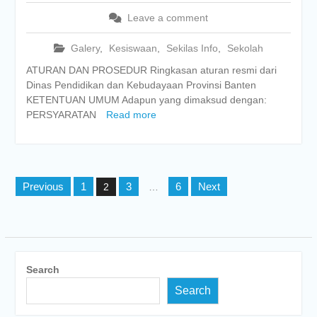
Leave a comment
Galery
,
Kesiswaan
,
Sekilas Info
,
Sekolah
ATURAN DAN PROSEDUR Ringkasan aturan resmi dari
Dinas Pendidikan dan Kebudayaan Provinsi Banten
KETENTUAN UMUM Adapun yang dimaksud dengan:
PERSYARATAN
Read more
Posts
Previous
1
3
6
Next
2
…
pagination
Search
Search