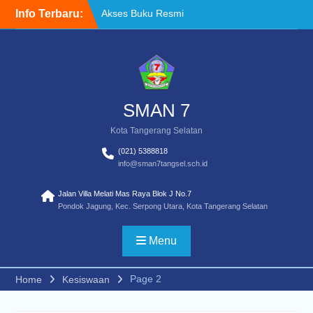
Skip
Info Terbaru:
Akses Buku Resmi
to
Kemendikdasmen melalui
content
Sistem Informasi
Perbukuan Indonesia (SIBI)
WELCOME BACK TO
SCHOOL
TATA TERTIB
SMAN 7
Kota Tangerang Selatan
(021) 5388818
info@sman7tangsel.sch.id
Jalan Villa Melati Mas Raya Blok J No.7
Pondok Jagung, Kec. Serpong Utara, Kota Tangerang Selatan
Menu
Page 2
Home
Kesiswaan