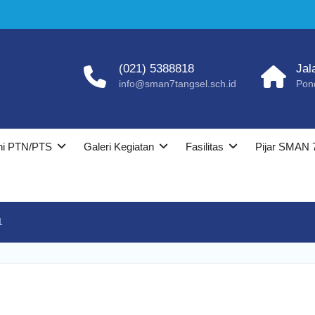
(021) 5388818
Jal
info@sman7tangsel.sch.id
Pon
ni PTN/PTS
Galeri Kegiatan
Fasilitas
Pijar SMAN 
1