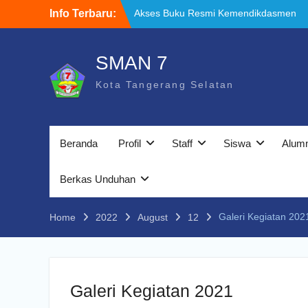
Skip
Akses Buku Resmi Kemendikdasmen
Info Terbaru:
to
melalui Sistem Informasi Perbukuan
content
Indonesia (SIBI)
WELCOME BACK TO SCHOOL
SMAN 7
TATA TERTIB
Kota Tangerang Selatan
Beranda
Profil
Staff
Siswa
Alum
Berkas Unduhan
Galeri Kegiatan 202
Home
2022
August
12
Galeri Kegiatan 2021