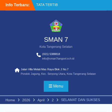
Skip
Info Terbaru:
TATA TERTIB
to
Akses Buku Resmi
content
Kemendikdasmen melalui
Sistem Informasi
Perbukuan Indonesia (SIBI)
WELCOME BACK TO
SCHOOL
SMAN 7
Kota Tangerang Selatan
(021) 5388818
info@sman7tangsel.sch.id
Jalan Villa Melati Mas Raya Blok J No.7
Pondok Jagung, Kec. Serpong Utara, Kota Tangerang Selatan
Menu
SELAMAT DAN SUKSES
Home
2026
April
2