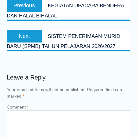
Previous
Previous
KEGIATAN UPACARA BENDERA
navigation
post:
DAN HALAL BIHALAL
Next
Next
SISTEM PENERIMAAN MURID
post:
BARU (SPMB) TAHUN PELAJARAN 2026/2027
Leave a Reply
Your email address will not be published.
Required fields are
marked
*
Comment
*