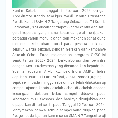
Kantin Sekolah , tanggal 5 Februari 2024 dengan
Kooridnator Kantin sekaligus Wakil Sarana Prasarana
Pendidikan di SMA N 7 Tangerang Selatan Ibu Tri Kurnia
Fatmawati, S.Si dimana terdapat 8 gerai kantin dan satu
gerai koperasi yang mana ksesmua gerai menjajakan
berbagai varian menu jajanan dan makanan sehat guna
memenuhi kebutuhan nutrisi pada peserta didik dan
seluruh warga sekolah, Dengan Gerakan dan kampanye
Sekolah Sehat. Pada implementasi program GKSS ini
sejak tahun 2023- 2024 berkolaborasi dan bermitra
dengan MoU Puskesmas yang dimandatkan kepada Ibu
Yusnita agustini, A.Md KL, pak Indra AMKL, Indra
Septiana, Nurul Fitriani Arfanti, S.KM Pondok.jagung …
sejak senin pada minggu sebelumnya telah dilakukan uji
sampel jajanan kantin Sekolah Sehat di Sekolah dnegan
kecurigaan delapan belas sampel dibawa pada
laboratorium Puskesmas..dan hasilnya ditunjukkan dan
dipaparkan di hari senin, pada Tanggal 12 Februari 2024.
Menyatakan bahwa semua sampel yang diujikan pada
Reagen pada jajanan kantin sehat SMA N 7 Tangsel teruji