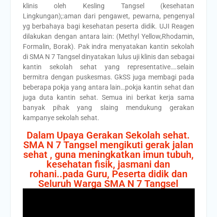
klinis oleh Kesling Tangsel (kesehatan
Lingkungan);:aman dari pengawet, pewarna, pengenyal
yg berbahaya bagi kesehatan peserta didik. UJI Reagen
dilakukan dengan antara lain: (Methyl Yellow,Rhodamin,
Formalin, Borak). Pak indra menyatakan kantin sekolah
di SMA N 7 Tangsel dinyatakan lulus uji klinis dan sebagai
kantin sekolah sehat yang representative….selain
bermitra dengan puskesmas. GkSS juga membagi pada
beberapa pokja yang antara lain…pokja kantin sehat dan
juga duta kantin sehat. Semua ini berkat kerja sama
banyak pihak yang slaing mendukung gerakan
kampanye sekolah sehat.
Dalam Upaya Gerakan Sekolah sehat.
SMA N 7 Tangsel mengikuti gerak jalan
sehat , guna meningkatkan imun tubuh,
kesehatan fisik, jasmani dan
rohani..pada Guru, Peserta didik dan
Seluruh Warga SMA N 7 Tangsel