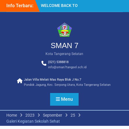
Info Terbaru:
TATA TERTIB
Akses Buku Resmi
Kemendikdasmen melalui
Sistem Informasi
Perbukuan Indonesia (SIBI)
WELCOME BACK TO
SCHOOL
SMAN 7
Kota Tangerang Selatan
(021) 5388818
info@sman7tangsel.sch.id
Jalan Villa Melati Mas Raya Blok J No.7
Pondok Jagung, Kec. Serpong Utara, Kota Tangerang Selatan
Menu
Home
2023
September
25
Galeri Kegiatan Sekolah Sehat