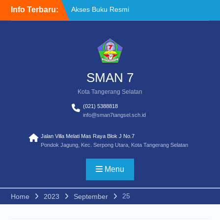
Skip
Info Terbaru:
Akses Buku Resmi
to
Kemendikdasmen melalui
content
Sistem Informasi
Perbukuan Indonesia (SIBI)
WELCOME BACK TO
SCHOOL
TATA TERTIB
SMAN 7
Kota Tangerang Selatan
(021) 5388818
info@sman7tangsel.sch.id
Jalan Villa Melati Mas Raya Blok J No.7
Pondok Jagung, Kec. Serpong Utara, Kota Tangerang Selatan
Menu
25
Home
2023
September