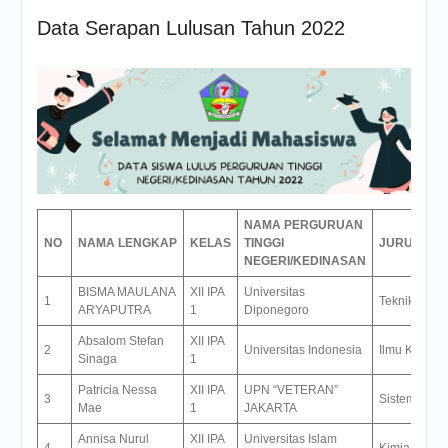
Data Serapan Lulusan Tahun 2022
NAMA PERGURUAN
NO
NAMA LENGKAP
KELAS
TINGGI
JURUSAN
NEGERI/KEDINASAN
BISMA MAULANA
XII IPA
Universitas
1
Teknik Kimia
ARYAPUTRA
1
Diponegoro
Absalom Stefan
XII IPA
2
Universitas Indonesia
Ilmu Komput
Sinaga
1
Patricia Nessa
XII IPA
UPN “VETERAN”
3
Sistem Infor
Mae
1
JAKARTA
Annisa Nurul
XII IPA
Universitas Islam
4
Kimia