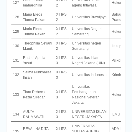
127
Hukum
mahardhika
2
ageng tirtayasa
Maria Eleos
XII IPS
Bahasa dan 
128
Universitas Brawijaya
Tiurma Pakan
2
Prancis
Maria Eleos
XII IPS
Universitas Negeri
129
Hukum
Tiurma Pakan
2
Semarang
Theophilia Setiani
XII IPS
Universitas negeri
130
Ilmu politik
Manik
2
Semarang
Rachel Aprilia
XII IPS
Universitas Islam
131
Psikologi
Yusuf
3
Negeri Jakarta (UIN)
Salma Nurkhalisa
XII IPS
132
Universitas Indonesia
Kriminologi
Ihsan
3
Universitas
Tiara Rebecca
XII IPS
Pembangunan
133
Hukum
Kezia Siregar
3
Nasional Veteran
Jakarta
AULYA
XII IPS
UNIVERSITAS ISLAM
134
ILMU HUK
RAHMAWATI
3
NEGERI JAKARTA
UNIVERSITAS
REVALINA DITA
XII IPS
ADMINISTR
135
SULTAN AGENG