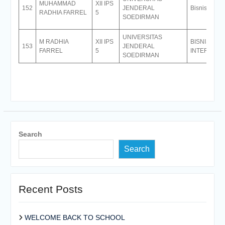
MUHAMMAD
XII IPS
152
JENDERAL
Bisnis Inter
RADHIA FARREL
5
SOEDIRMAN
UNIVERSITAS
M RADHIA
XII IPS
BISNIS
153
JENDERAL
FARREL
5
INTERNATI
SOEDIRMAN
Search
Search
Recent Posts
WELCOME BACK TO SCHOOL