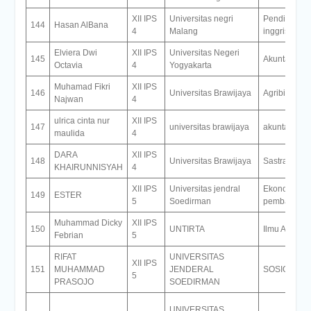
XII IPS
Universitas negri
Pendidikan 
144
Hasan AlBana
4
Malang
inggris
Elviera Dwi
XII IPS
Universitas Negeri
145
Akuntansi
Octavia
4
Yogyakarta
Muhamad Fikri
XII IPS
146
Universitas Brawijaya
Agribisni
Najwan
4
ulrica cinta nur
XII IPS
147
universitas brawijaya
akuntansi
maulida
4
DARA
XII IPS
148
Universitas Brawijaya
Sastra Chin
KHAIRUNNISYAH
4
XII IPS
Universitas jendral
Ekonomi
149
ESTER
5
Soedirman
pembangun
Muhammad Dicky
XII IPS
150
UNTIRTA
Ilmu Adminis
Febrian
5
RIFAT
UNIVERSITAS
XII IPS
151
MUHAMMAD
JENDERAL
SOSIOLOGI
5
PRASOJO
SOEDIRMAN
UNIVERSITAS