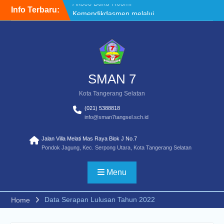
Skip
Info Terbaru:
WELCOME BACK TO
to
SCHOOL
content
TATA TERTIB
Akses Buku Resmi
Kemendikdasmen melalui
Sistem Informasi
Perbukuan Indonesia (SIBI)
SMAN 7
Kota Tangerang Selatan
(021) 5388818
info@sman7tangsel.sch.id
Jalan Villa Melati Mas Raya Blok J No.7
Pondok Jagung, Kec. Serpong Utara, Kota Tangerang Selatan
Menu
Data Serapan Lulusan Tahun 2022
Home