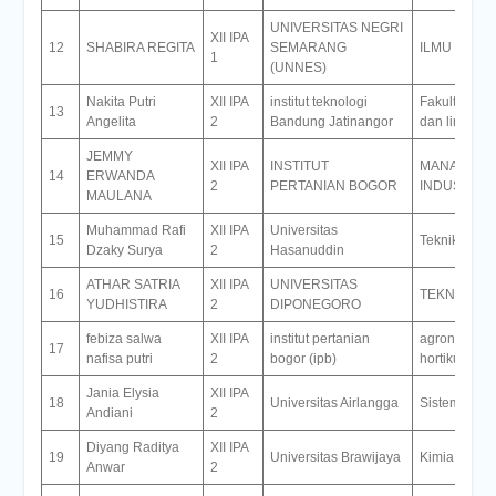
UNIVERSITAS NEGRI
XII IPA
12
SHABIRA REGITA
SEMARANG
ILMU HUK
1
(UNNES)
Nakita Putri
XII IPA
institut teknologi
Fakultas tekn
13
Angelita
2
Bandung Jatinangor
dan lingkun
JEMMY
XII IPA
INSTITUT
MANAJEME
14
ERWANDA
2
PERTANIAN BOGOR
INDUSTRI
MAULANA
Muhammad Rafi
XII IPA
Universitas
15
Teknik Elekt
Dzaky Surya
2
Hasanuddin
ATHAR SATRIA
XII IPA
UNIVERSITAS
16
TEKNIK ME
YUDHISTIRA
2
DIPONEGORO
febiza salwa
XII IPA
institut pertanian
agronomi d
17
nafisa putri
2
bogor (ipb)
hortikultura
Jania Elysia
XII IPA
18
Universitas Airlangga
Sistem Infor
Andiani
2
Diyang Raditya
XII IPA
19
Universitas Brawijaya
Kimia
Anwar
2