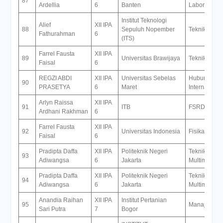
87
Ardellia
6
Banten
Laboratoriu
Institut Teknologi
Alief
XII IPA
88
Sepuluh Nopember
Teknik Elekt
Fathurahman
6
(ITS)
Farrel Fausta
XII IPA
89
Universitas Brawijaya
Teknik Sipil
Faisal
6
REGZI ABDI
XII IPA
Universitas Sebelas
Hubungan
90
PRASETYA
6
Maret
Internasiona
Arlyn Raissa
XII IPA
91
ITB
FSRD
Ardhani Rakhman
6
Farrel Fausta
XII IPA
92
Universitas Indonesia
Fisika
Faisal
6
Pradipta Daffa
XII IPA
Politeknik Negeri
Teknik Infor
93
Adiwangsa
6
Jakarta
Multimedia D
Pradipta Daffa
XII IPA
Politeknik Negeri
Teknik Infor
94
Adiwangsa
6
Jakarta
Multimedia D
Anandia Raihan
XII IPA
Institut Pertanian
95
Manajemen A
Sari Putra
7
Bogor