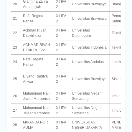
Giannina Zahra
XII IPA
20
Universitas Brawijaya
Biologi
Ardiansyah
2
Rafa Regina
XII IPA
Pemanfaata
21
Universitas Brawijaya
Parisa
2
Sumberdaya
Achmad Rivan
XII IPA
Universitas
22
Teknik Mesi
Dzakirheza
2
Diponogoro
ACHMAD RIVAN
XII IPA
23
Universitas Indonesia
Teknik Sipil
DZAKIRHEZA
2
Rafa Regina
XII IPA
24
Universitas Andalas
teknik elektr
Parisa
2
Diyang Raditya
XII IPA
25
Universitas Brawijaya
Sistem Infor
Anwar
2
Muhammad Na’il
XII IPA
Universitas Negeri
26
Ilmu Lingku
Javier Mareonsa
2
Semarang
Muhammad Na’il
XII IPA
Universitas Negeri
27
Ilmu Lingku
Javier Mareonsa
2
Semarang
MIRANDA NUR
XII IPA
UNIVERSITAS
PENDIDIKA
28
AULIA
3
NEGERI JAKARTA
MATEMATIK