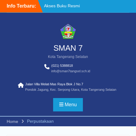
Skip
Info Terbaru:
Akses Buku Resmi
to
Kemendikdasmen melalui
content
Sistem Informasi
Perbukuan Indonesia (SIBI)
WELCOME BACK TO
SCHOOL
TATA TERTIB
SMAN 7
Kota Tangerang Selatan
(021) 5388818
info@sman7tangsel.sch.id
Jalan Villa Melati Mas Raya Blok J No.7
Pondok Jagung, Kec. Serpong Utara, Kota Tangerang Selatan
Menu
Perpustakaan
Home