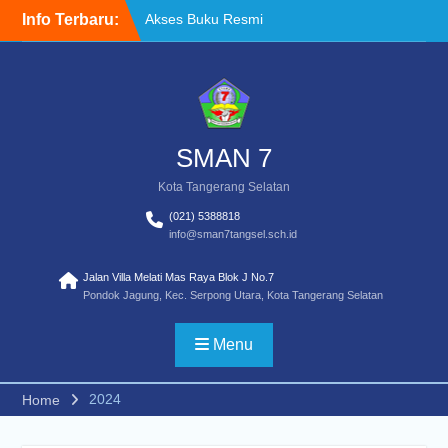
Skip
Info Terbaru:
Akses Buku Resmi
to
Kemendikdasmen melalui
content
Sistem Informasi
Perbukuan Indonesia (SIBI)
WELCOME BACK TO
SCHOOL
TATA TERTIB
SMAN 7
Kota Tangerang Selatan
(021) 5388818
info@sman7tangsel.sch.id
Jalan Villa Melati Mas Raya Blok J No.7
Pondok Jagung, Kec. Serpong Utara, Kota Tangerang Selatan
Menu
2024
Home