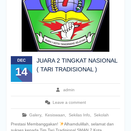
JUARA 2 TINGKAT NASIONAL
DEC
14
( TARI TRADISIONAL )
admin
Leave a comment
Galery
,
Kesiswaan
,
Sekilas Info
,
Sekolah
Prestasi Membanggakan!
Alhamdulillah, selamat dan
sukses kepada Tim Tari Tradisional SMAN 7 Kota