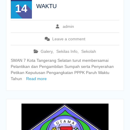
14
WAKTU
admin
Leave a comment
Galery
,
Sekilas Info
,
Sekolah
SMAN 7 Kota Tangerang Selatan turut membersamai
Pelantikan dan Pengambilan Sumpah serta Penyerahan
Petikan Keputusan Pengangkatan PPPK Paruh Waktu
Tahun
Read more