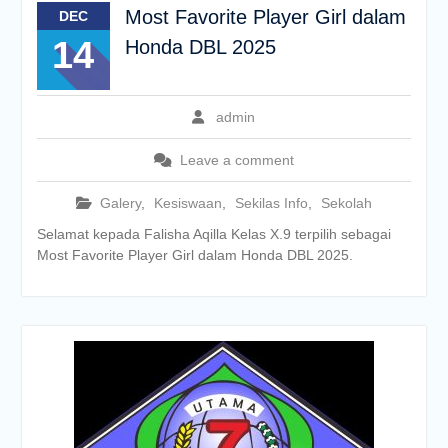
Most Favorite Player Girl dalam
DEC
14
Honda DBL 2025
admin
Leave a comment
Galery
,
Kesiswaan
,
Sekilas Info
,
Sekolah
Selamat kepada Falisha Aqilla Kelas X.9 terpilih sebagai
Most Favorite Player Girl dalam Honda DBL 2025.