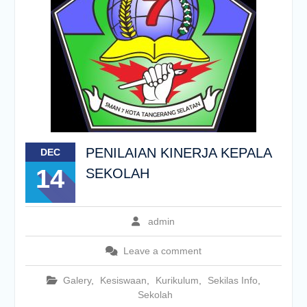
PENILAIAN KINERJA KEPALA
DEC
14
SEKOLAH
admin
Leave a comment
Galery
,
Kesiswaan
,
Kurikulum
,
Sekilas Info
,
Sekolah