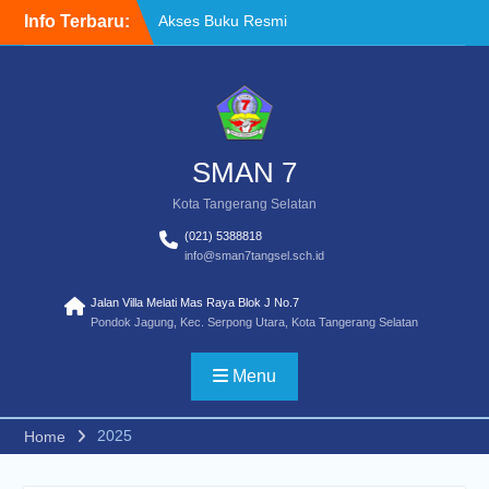
Skip
Info Terbaru:
Akses Buku Resmi
to
Kemendikdasmen melalui
content
Sistem Informasi
Perbukuan Indonesia (SIBI)
WELCOME BACK TO
SCHOOL
TATA TERTIB
SMAN 7
Kota Tangerang Selatan
(021) 5388818
info@sman7tangsel.sch.id
Jalan Villa Melati Mas Raya Blok J No.7
Pondok Jagung, Kec. Serpong Utara, Kota Tangerang Selatan
Menu
2025
Home