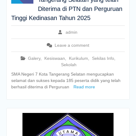
Diterima di PTN dan Perguruan
Tinggi Kedinasan Tahun 2025
admin
Leave a comment
Galery
,
Kesiswaan
,
Kurikulum
,
Sekilas Info
,
Sekolah
SMA Negeri 7 Kota Tangerang Selatan mengucapkan
selamat dan sukses kepada 185 peserta didik yang telah
berhasil diterima di Perguruan
Read more