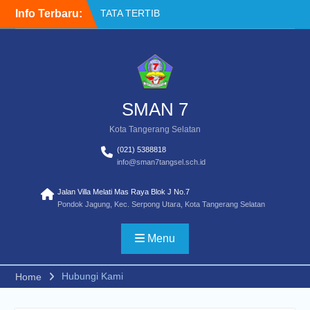
Skip
TATA TERTIB
Info Terbaru:
to
Akses Buku Resmi
content
Kemendikdasmen melalui
Sistem Informasi
Perbukuan Indonesia (SIBI)
WELCOME BACK TO
SCHOOL
SMAN 7
Kota Tangerang Selatan
(021) 5388818
info@sman7tangsel.sch.id
Jalan Villa Melati Mas Raya Blok J No.7
Pondok Jagung, Kec. Serpong Utara, Kota Tangerang Selatan
Menu
Hubungi Kami
Home