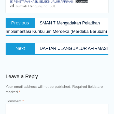
SK PENETAPAN HASIL SELEKSI JALUR AFIRMASI
Download
Jumlah Pengunjung:
591
Post
Previous
Previous
SMAN 7 Mengadakan Pelatihan
navigation
post:
Implementasi Kurikulum Merdeka (Merdeka Berubah)
Next
Next
DAFTAR ULANG JALUR AFIRMASI
post:
Leave a Reply
Your email address will not be published.
Required fields are
marked
*
Comment
*