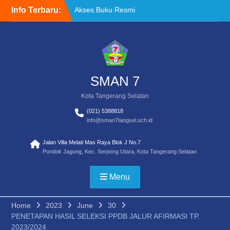
Skip
Info Terbaru:
Akses Buku Resmi
to
Kemendikdasmen melalui
content
Sistem Informasi
Perbukuan Indonesia (SIBI)
WELCOME BACK TO
SCHOOL
TATA TERTIB
SMAN 7
Kota Tangerang Selatan
(021) 5388818
info@sman7tangsel.sch.id
Jalan Villa Melati Mas Raya Blok J No.7
Pondok Jagung, Kec. Serpong Utara, Kota Tangerang Selatan
Menu
Home
2023
June
30
PENETAPAN HASIL SELEKSI PPDB JALUR AFIRMASI TP.
2023/2024