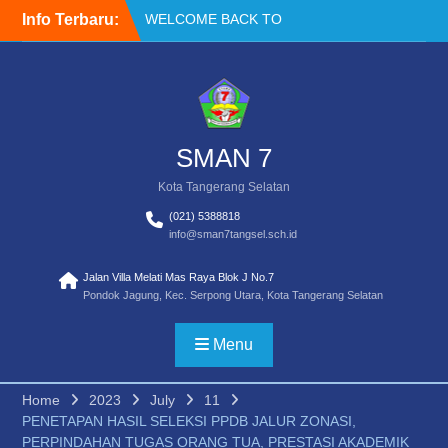
Skip
Info Terbaru:
WELCOME BACK TO
to
SCHOOL
content
TATA TERTIB
Akses Buku Resmi
Kemendikdasmen melalui
Sistem Informasi
Perbukuan Indonesia (SIBI)
SMAN 7
Kota Tangerang Selatan
(021) 5388818
info@sman7tangsel.sch.id
Jalan Villa Melati Mas Raya Blok J No.7
Pondok Jagung, Kec. Serpong Utara, Kota Tangerang Selatan
Menu
Home
2023
July
11
PENETAPAN HASIL SELEKSI PPDB JALUR ZONASI,
PERPINDAHAN TUGAS ORANG TUA, PRESTASI AKADEMIK