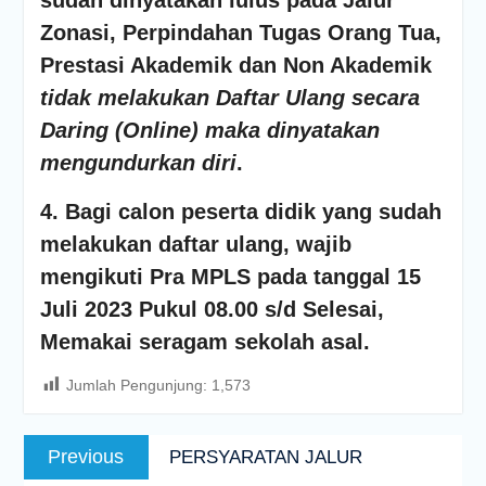
sudah dinyatakan lulus pada Jalur
Zonasi, Perpindahan Tugas Orang Tua,
Prestasi Akademik dan Non Akademik
tidak melakukan Daftar Ulang secara
Daring (Online) maka dinyatakan
mengundurkan diri
.
4. Bagi calon peserta didik yang sudah
melakukan daftar ulang, wajib
mengikuti Pra MPLS pada tanggal 15
Juli 2023 Pukul 08.00 s/d Selesai,
Memakai seragam sekolah asal.
Jumlah Pengunjung:
1,573
Post
Previous
Previous
PERSYARATAN JALUR
navigation
post: