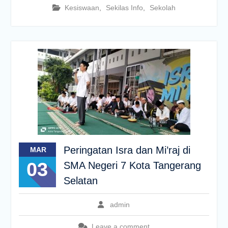
Kesiswaan
,
Sekilas Info
,
Sekolah
Peringatan Isra dan Mi’raj di
MAR
03
SMA Negeri 7 Kota Tangerang
Selatan
admin
Leave a comment