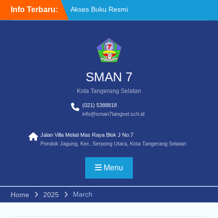
Skip
Info Terbaru:
Akses Buku Resmi
to
Kemendikdasmen melalui
content
Sistem Informasi
Perbukuan Indonesia (SIBI)
WELCOME BACK TO
SCHOOL
TATA TERTIB
SMAN 7
Kota Tangerang Selatan
(021) 5388818
info@sman7tangsel.sch.id
Jalan Villa Melati Mas Raya Blok J No.7
Pondok Jagung, Kec. Serpong Utara, Kota Tangerang Selatan
Menu
March
Home
2025