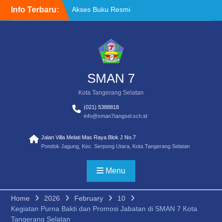
Skip
Info Terbaru:
Akses Buku Resmi
to
Kemendikdasmen melalui
content
Sistem Informasi
Perbukuan Indonesia (SIBI)
WELCOME BACK TO
SCHOOL
TATA TERTIB
SMAN 7
Kota Tangerang Selatan
(021) 5388818
info@sman7tangsel.sch.id
Jalan Villa Melati Mas Raya Blok J No.7
Pondok Jagung, Kec. Serpong Utara, Kota Tangerang Selatan
Menu
Home
2026
February
10
Kegiatan Purna Bakti dan Promosi Jabatan di SMAN 7 Kota
Tangerang Selatan