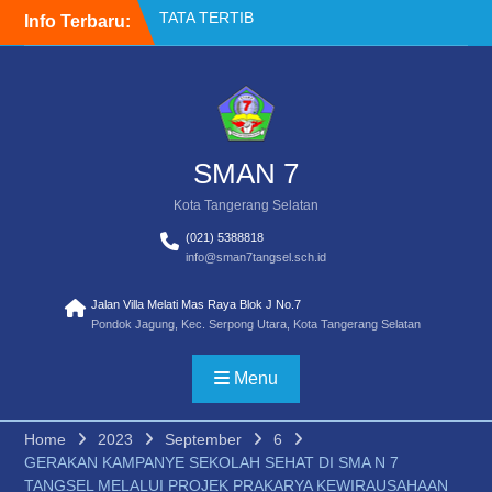
Skip
Info Terbaru:
Akses Buku Resmi
to
Kemendikdasmen melalui
content
Sistem Informasi
Perbukuan Indonesia (SIBI)
WELCOME BACK TO
SCHOOL
SMAN 7
Kota Tangerang Selatan
(021) 5388818
info@sman7tangsel.sch.id
Jalan Villa Melati Mas Raya Blok J No.7
Pondok Jagung, Kec. Serpong Utara, Kota Tangerang Selatan
Menu
Home
2023
September
6
GERAKAN KAMPANYE SEKOLAH SEHAT DI SMA N 7
TANGSEL MELALUI PROJEK PRAKARYA KEWIRAUSAHAAN