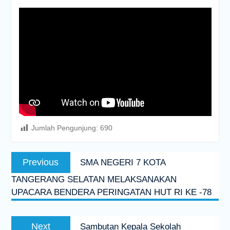
Jumlah Pengunjung:
690
Post
Previous
Previous
SMA NEGERI 7 KOTA
navigation
post:
TANGERANG SELATAN MELAKSANAKAN
UPACARA BENDERA PERINGATAN HUT RI KE -78
Next
Next
Sambutan Kepala Sekolah