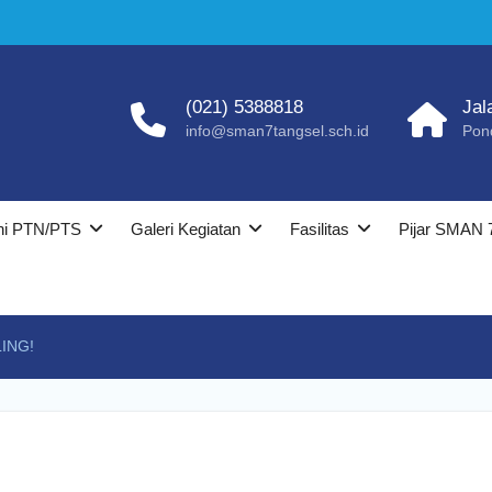
(021) 5388818
Jal
info@sman7tangsel.sch.id
Pon
ni PTN/PTS
Galeri Kegiatan
Fasilitas
Pijar SMAN 
LING!