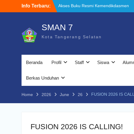
Skip
Info Terbaru:
Akses Buku Resmi Kemendikdasmen
to
melalui Sistem Informasi Perbukuan
content
Indonesia (SIBI)
WELCOME BACK TO SCHOOL
SMAN 7
TATA TERTIB
Kota Tangerang Selatan
Beranda
Profil
Staff
Siswa
Alum
Berkas Unduhan
FUSION 2026 IS CAL
Home
2026
June
26
FUSION 2026 IS CALLING!