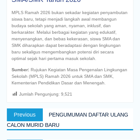
MPLS Ramah 2026 bukan sekadar kegiatan penyambutan
siswa baru, tetapi menjadi langkah awal membangun
budaya sekolah yang aman, nyaman, inklusif, dan
berkarakter. Melalui berbagai kegiatan yang edukatif,
menyenangkan, dan bebas kekerasan, siswa SMA dan
SMK diharapkan dapat beradaptasi dengan lingkungan
baru sekaligus mengembangkan potensi diri secara
optimal sejak hari pertama masuk sekolah.
Sumber:
Rujukan Kegiatan Masa Pengenalan Lingkungan
Sekolah (MPLS) Ramah 2026 untuk SMA dan SMK,
Kementerian Pendidikan Dasar dan Menengah.
Jumlah Pengunjung:
9,521
Post
Previous
Previous
PENGUMUMAN DAFTAR ULANG
navigation
post:
CALON MURID BARU