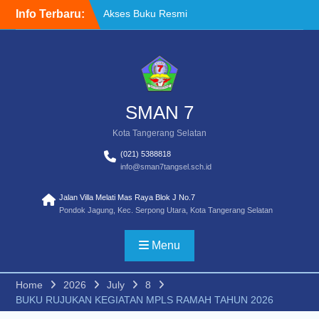
Skip
Info Terbaru:
Akses Buku Resmi
to
Kemendikdasmen melalui
content
Sistem Informasi
Perbukuan Indonesia (SIBI)
WELCOME BACK TO
SCHOOL
TATA TERTIB
SMAN 7
Kota Tangerang Selatan
(021) 5388818
info@sman7tangsel.sch.id
Jalan Villa Melati Mas Raya Blok J No.7
Pondok Jagung, Kec. Serpong Utara, Kota Tangerang Selatan
Menu
Home
2026
July
8
BUKU RUJUKAN KEGIATAN MPLS RAMAH TAHUN 2026